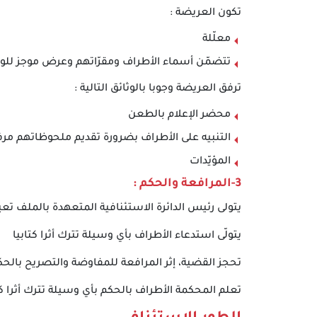
تكون العريضة :
معلّلة
تتضمّن أسماء الأطراف ومقرّاتهم وعرض موجز للو
ترفق العريضة وجوبا بالوثائق التالية :
محضر الإعلام بالطعن
التنبيه على الأطراف بضرورة تقديم ملحوظاتهم مرف
المؤيّدات
3-المرافعة والحكم :
يتولى رئيس الدائرة الاستئنافية المتعهدة بالملف تعيين جلسة مرافعة 
يتولّى استدعاء الأطراف بأي وسيلة تترك أثرا كتابيا
تحجز القضية، إثر المرافعة للمفاوضة والتصريح بالحكم في أجل أقصاه 5 أيام من تاريخ جلسة المرافعة. وتأ
تعلم المحكمة الأطراف بالحكم بأي وسيلة تترك أثرا كتابيا في أجل أقصاه 3