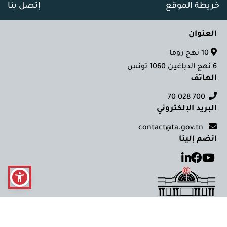
خريطة الموقع
إتصل بنا
العنوان
10 نهج روما
6 نهج الدباغين 1060 تونس
الهاتف
700 028 70
البريد الإلكتروني
contact@ta.gov.tn
انضم إلينا